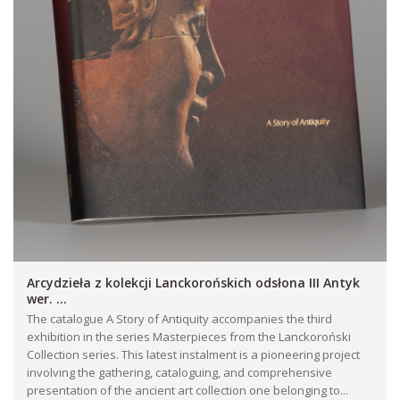
Arcydzieła z kolekcji Lanckorońskich odsłona III Antyk
wer. ...
The catalogue A Story of Antiquity accompanies the third
exhibition in the series Masterpieces from the Lanckoroński
Collection series. This latest instalment is a pioneering project
involving the gathering, cataloguing, and comprehensive
presentation of the ancient art collection one belonging to...