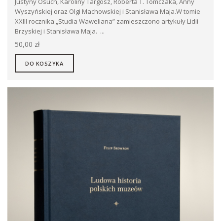
Justyny Osuch, Karoliny Targosz, Roberta T. Tomczaka, Anny
Wyszyńskiej oraz Olgi Machowskiej i Stanisława Maja.W tomie
XXIII rocznika „Studia Waweliana” zamieszczono artykuły Lidii
Brzyskiej i Stanisława Maja. ...
50,00 zł
DO KOSZYKA