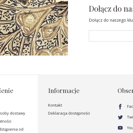
Dołącz do na
Dołącz do naszego klub
enie
Informacje
Obse
Kontakt
Fa
osoby dostawy
Deklaracja dostępności
Twi
tności
Yo
stąpienia od