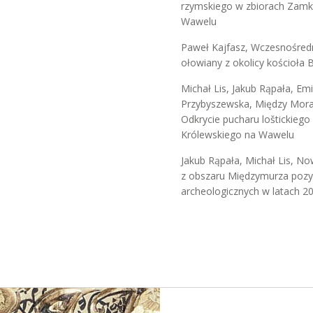
rzymskiego w zbiorach Zamk
Wawelu
Paweł Kajfasz, Wczesnośred
ołowiany z okolicy kościoła
Michał Lis, Jakub Rąpała, Em
Przybyszewska, Między Mor
Odkrycie pucharu loštickieg
Królewskiego na Wawelu
Jakub Rąpała, Michał Lis, No
z obszaru Międzymurza pozy
archeologicznych w latach 