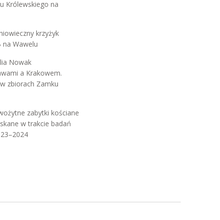
u Królewskiego na
niowieczny krzyżyk
 B na Wawelu
ilia Nowak
awami a Krakowem.
o w zbiorach Zamku
wożytne zabytki kościane
skane w trakcie badań
2023–2024