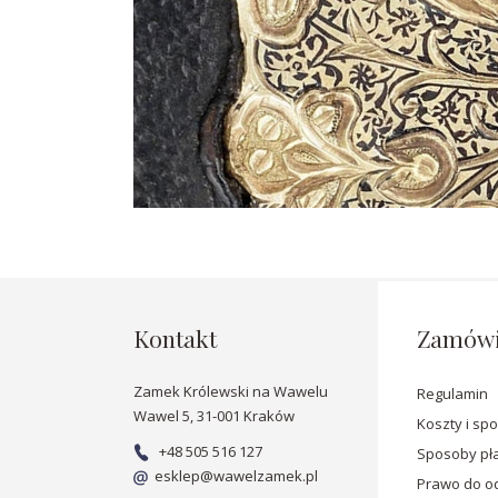
Kontakt
Zamówi
Zamek Królewski na Wawelu
Regulamin
Wawel 5, 31-001 Kraków
Koszty i sp
+48 505 516 127
Sposoby pła
esklep@wawelzamek.pl
Prawo do od