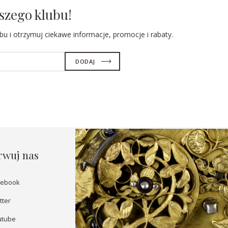
szego klubu!
u i otrzymuj ciekawe informacje, promocje i rabaty.
rwuj nas
cebook
tter
utube