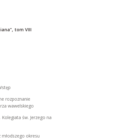
ana”, tom VIII
Wstęp
ne rozpoznanie
rza wawelskiego
 Kolegiata św. Jerzego na
 z młodszego okresu