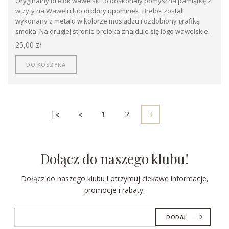
Oryginalny brelok wawelski to doskonały pomysł na pamiątkę z
wizyty na Wawelu lub drobny upominek. Brelok został
wykonany z metalu w kolorze mosiądzu i ozdobiony grafiką
smoka. Na drugiej stronie breloka znajduje się logo wawelskie.
25,00 zł
DO KOSZYKA
|«
«
1
2
3
Dołącz do naszego klubu!
Dołącz do naszego klubu i otrzymuj ciekawe informacje,
promocje i rabaty.