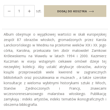
szt.
DODAJ DO KOSZYKA
Album obejmuje o wyjątkowej wartości w skali europejskiej
zespół 87 obrazów włoskich, gromadzonych przez Karola
Lanckorońskiego w Wiedniu na przełomie wieków XIX i XX. Jego
córka, Karolina, przekazała ten zbiór malowideł Zamkowi
Królewskiemu na Wawelu w latach 1994 i 2000. Kazimierz
Kuczman w eseju wstępnym ciekawie omówił dzieje tej
niezwykłej kolekcji. Aby ustalić atrybucje obrazów, autorzy
książki przeprowadzili wiele kwerend w zagranicznych
bibliotekach oraz poszukiwania w muzeach , a także szerokie
konsultacje z wieloma wybitnymi historykami sztuki z Włoch,
Stanów Zjednoczonych i Francji, znawcami
wczesnorenesansowego malarstwa włoskiego. Publikację
zamykają : indeks artystów, indeks tematów ikonograficznych i
obszerna bibliografia.